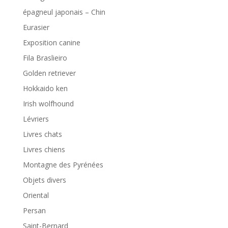
épagneul japonais – Chin
Eurasier
Exposition canine
Fila Braslieiro
Golden retriever
Hokkaido ken
Irish wolfhound
Lévriers
Livres chats
Livres chiens
Montagne des Pyrénées
Objets divers
Oriental
Persan
Saint-Bernard