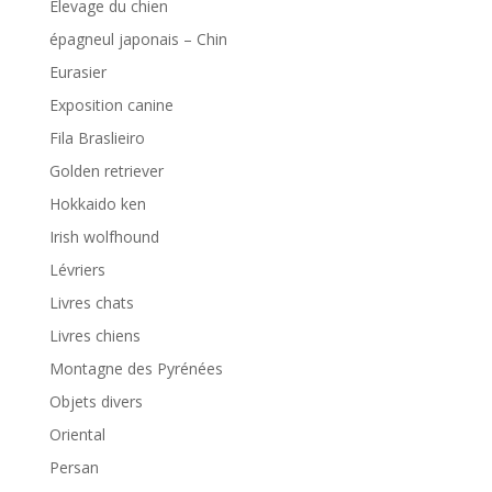
Elevage du chien
épagneul japonais – Chin
Eurasier
Exposition canine
Fila Braslieiro
Golden retriever
Hokkaido ken
Irish wolfhound
Lévriers
Livres chats
Livres chiens
Montagne des Pyrénées
Objets divers
Oriental
Persan