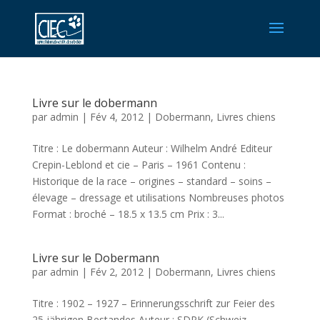
Livre sur le dobermann
par
admin
|
Fév 4, 2012
|
Dobermann
,
Livres chiens
Titre : Le dobermann Auteur : Wilhelm André Editeur
Crepin-Leblond et cie – Paris – 1961 Contenu :
Historique de la race – origines – standard – soins –
élevage – dressage et utilisations Nombreuses photos
Format : broché – 18.5 x 13.5 cm Prix : 3...
Livre sur le Dobermann
par
admin
|
Fév 2, 2012
|
Dobermann
,
Livres chiens
Titre : 1902 – 1927 – Erinnerungsschrift zur Feier des
25 jährigen Bestandes Auteur : SDPK (Schweiz.