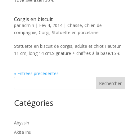
Tove Sventsen 30 €
Corgis en biscuit
par
admin
|
Fév 4, 2014
|
Chasse
,
Chien de
compagnie
,
Corgi
,
Statuette en porcelaine
Statuette en biscuit de corgis, adulte et chiot.Hauteur
11 cm, long 14 cm.Signature + chiffres à la base.15 €
« Entrées précédentes
Rechercher
Catégories
Abyssin
Akita Inu