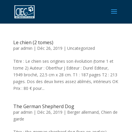
Le chien (2 tomes)
par
admin
|
Déc 26, 2019
|
Uncategorized
Titre : Le chien ses origines son évolution (tome 1 et
tome 2) Auteur : Oberthur J Editeur : Durel Editeur,
1949 broché, 22.5 cm x 28 cm. T1 : 187 pages T2 : 213
pages. Dos des deux livres assez abîmés, intérieurs OK
Prix : 80 € pour...
The German Shepherd Dog
par
admin
|
Déc 26, 2019
|
Berger allemand
,
Chien de
garde
Titre : the german shepherd dog (livre en anglais)