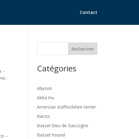
Contact
Rechercher
Catégories
s –
ix :
Abyssin
Akita Inu
Amercian staffordshire terrier
Barzoï
Basset bleu de Gascogne
Basset hound
ce –