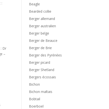
 :
Beagle
Bearded collie
Berger allemand
Berger australien
Berger belge
Berger de Beauce
Berger de Brie
 : Dr
ge –
Berger des Pyrénées
Berger picard
Berger Shetland
Bergers écossais
Bichon
Bichon maltais
Bobtail
s
Boerboel