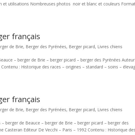
on et utilisations Nombreuses photos noir et blanc et couleurs Format
ger français
rger de Brie
,
Berger des Pyrénées
,
Berger picard
,
Livres chiens
e Beauce – berger de Brie – berger picard – berger des Pyrénées Auteur
 Contenu : Historique des races – origines – standard – soins – éleva
ger français
rger de Brie
,
Berger des Pyrénées
,
Berger picard
,
Livres chiens
ais – berger de Beauce – berger de Brie – berger picard – berger des
e Casteran Editeur De Vecchi – Paris – 1992 Contenu : Historique de