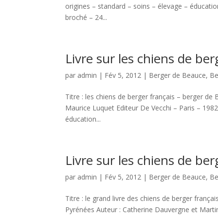
origines – standard – soins – élevage – éducati
broché – 24...
Livre sur les chiens de ber
par
admin
|
Fév 5, 2012
|
Berger de Beauce
,
Be
Titre : les chiens de berger français – berger d
Maurice Luquet Editeur De Vecchi – Paris – 1982
éducation...
Livre sur les chiens de ber
par
admin
|
Fév 5, 2012
|
Berger de Beauce
,
Be
Titre : le grand livre des chiens de berger franç
Pyrénées Auteur : Catherine Dauvergne et Martin