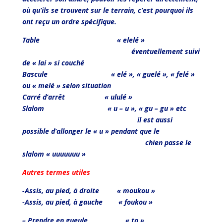
où qu’ils se trouvent sur le terrain, c’est pourquoi ils
ont reçu un ordre spécifique.
Table « elelé »
éventuellement suivi
de « lai » si couché
Bascule « elé », « guelé », « felé »
ou « melé » selon situation
Carré d’arrêt « ululé »
Slalom « u – u », « gu – gu » etc
il est aussi
possible d’allonger le « u » pendant que le
chien passe le
slalom « uuuuuuu »
Autres termes utiles
-Assis, au pied, à droite « moukou »
-Assis, au pied, à gauche « foukou »
– Prendre en gueule « ta »