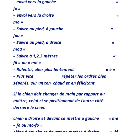
– envoi vers la gauche «
fo »
– envoi vers la droite «
mo »
– Suivre au pied, à gauche «
fou »
– Suivre au pied, à droite «
mou »
– Suivre à 1,2,3 mètres «
fô » ou « mô »
– Ralentir, aller plus lentement « é »
– Plus vite répéter les ordres bien
séparés, sur un ton
chaud et en félicitant.
Si le chien doit changer de main par rapport au
maître, celui-ci se positionnant de l’autre côté
derrière le chien
chien à droite et devant se mettre à gauche « mé
– fo ou mo-fo
»
chien à gauche et devant se mettre à droite » fé