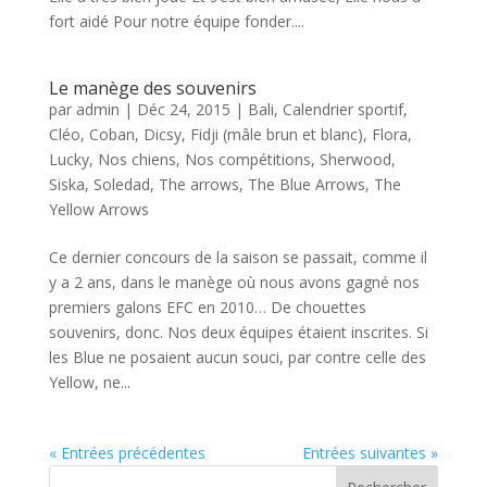
fort aidé Pour notre équipe fonder....
Le manège des souvenirs
par
admin
|
Déc 24, 2015
|
Bali
,
Calendrier sportif
,
Cléo
,
Coban
,
Dicsy
,
Fidji (mâle brun et blanc)
,
Flora
,
Lucky
,
Nos chiens
,
Nos compétitions
,
Sherwood
,
Siska
,
Soledad
,
The arrows
,
The Blue Arrows
,
The
Yellow Arrows
Ce dernier concours de la saison se passait, comme il
y a 2 ans, dans le manège où nous avons gagné nos
premiers galons EFC en 2010… De chouettes
souvenirs, donc. Nos deux équipes étaient inscrites. Si
les Blue ne posaient aucun souci, par contre celle des
Yellow, ne...
« Entrées précédentes
Entrées suivantes »