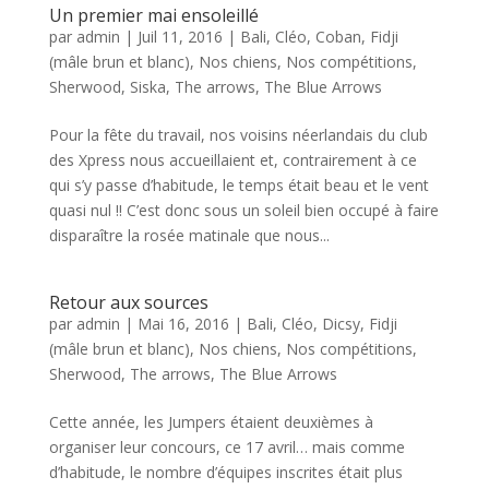
Un premier mai ensoleillé
par
admin
|
Juil 11, 2016
|
Bali
,
Cléo
,
Coban
,
Fidji
(mâle brun et blanc)
,
Nos chiens
,
Nos compétitions
,
Sherwood
,
Siska
,
The arrows
,
The Blue Arrows
Pour la fête du travail, nos voisins néerlandais du club
des Xpress nous accueillaient et, contrairement à ce
qui s’y passe d’habitude, le temps était beau et le vent
quasi nul !! C’est donc sous un soleil bien occupé à faire
disparaître la rosée matinale que nous...
Retour aux sources
par
admin
|
Mai 16, 2016
|
Bali
,
Cléo
,
Dicsy
,
Fidji
(mâle brun et blanc)
,
Nos chiens
,
Nos compétitions
,
Sherwood
,
The arrows
,
The Blue Arrows
Cette année, les Jumpers étaient deuxièmes à
organiser leur concours, ce 17 avril… mais comme
d’habitude, le nombre d’équipes inscrites était plus