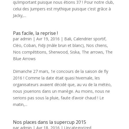
qu’important puisque nous étions 37 ! Pour notre club,
celui des Jumpers est mythique puisque c’est grâce à
Jacky,...
Pas facile, la reprise !
par
admin
|
Avr 19, 2016
|
Bali
,
Calendrier sportif
,
Cléo
,
Coban
,
Fidji (mâle brun et blanc)
,
Nos chiens
,
Nos compétitions
,
Sherwood
,
Siska
,
The arrows
,
The
Blue Arrows
Dimanche 27 mars, 1e concours de la saison de fly
2016 ! Comme la date était quasi hivernale, les
organisateurs avaient décidé que, au vu de la météo,
nous jouerions dans un manège. Au moins, nous ne
serions pas sous la pluie, faute d’avoir chaud ! Le
matin,...
Nos places dans la supercup 2015
par
admin
|
Avr 18, 2016
|
Uncategorized