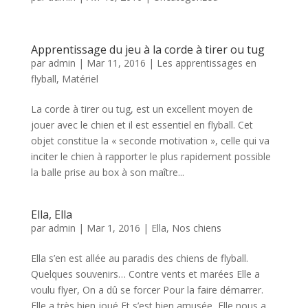
Apprentissage du jeu à la corde à tirer ou tug
par
admin
|
Mar 11, 2016
|
Les apprentissages en
flyball
,
Matériel
La corde à tirer ou tug, est un excellent moyen de
jouer avec le chien et il est essentiel en flyball. Cet
objet constitue la « seconde motivation », celle qui va
inciter le chien à rapporter le plus rapidement possible
la balle prise au box à son maître...
Ella, Ella
par
admin
|
Mar 1, 2016
|
Ella
,
Nos chiens
Ella s’en est allée au paradis des chiens de flyball.
Quelques souvenirs… Contre vents et marées Elle a
voulu flyer, On a dû se forcer Pour la faire démarrer.
Elle a très bien joué Et s’est bien amusée, Elle nous a