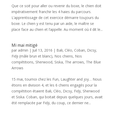
Que ce soit pour aller ou revenir du boxe, le chien doit
impérativement franchir les 4 haies du parcours.
L’apprentissage de cet exercice démarre toujours du
boxe. Le chien y est tenu par un aide, le maître se
place face au chien et l’appelle. Au moment où il dit le...
Mi mai mitigé
par
admin
|
Juil 13, 2016
|
Bali
,
Cléo
,
Coban
,
Dicsy
,
Fidji (mâle brun et blanc)
,
Nos chiens
,
Nos
compétitions
,
Sherwood
,
Siska
,
The arrows
,
The Blue
Arrows
15 mai, tournoi chez les Fun, Laughter and joy… Nous
étions en division 4, et les 6 chiens engagés pour la
compétition étaient Bali, Cléo, Dicsy, Fidji, Sherwood
et Siska. Coban, qui boitait depuis quelques jours, avait
été remplacée par Fidji, du coup, ce dernier ne...