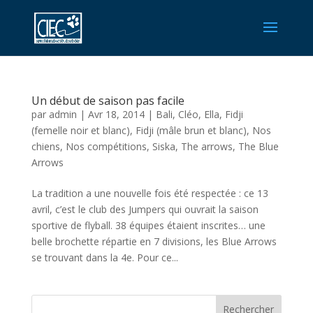
Un début de saison pas facile
par
admin
|
Avr 18, 2014
|
Bali
,
Cléo
,
Ella
,
Fidji
(femelle noir et blanc)
,
Fidji (mâle brun et blanc)
,
Nos
chiens
,
Nos compétitions
,
Siska
,
The arrows
,
The Blue
Arrows
La tradition a une nouvelle fois été respectée : ce 13
avril, c’est le club des Jumpers qui ouvrait la saison
sportive de flyball. 38 équipes étaient inscrites… une
belle brochette répartie en 7 divisions, les Blue Arrows
se trouvant dans la 4e. Pour ce...
Rechercher