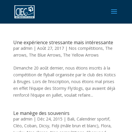
Une expérience stressante mais intéressante
par
admin
|
Août 27, 2017
|
Nos compétitions
,
The
arrows
,
The Blue Arrows
,
The Yellow Arrows
Dimanche 20 août dernier, nous étions inscrits à la
compétition de flyball organisée par le club des Kotics
à Bruges. Lors de l’inscription, nous étions mal prises
en effet l’équipe des Stormy Fly’dogs, qui avaient déjà
renforcé l’équipe en juillet, voulait refaire...
Le manège des souvenirs
par
admin
|
Déc 24, 2015
|
Bali
,
Calendrier sportif
,
Cléo
,
Coban
,
Dicsy
,
Fidji (mâle brun et blanc)
,
Flora
,