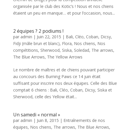
organisée par le club des Kotic’s ! Nous et nos chiens
étaient un peu en manque… et pour l’occasion, nous...
2 équipes ? 2 podiums !
par
admin
|
Juin 22, 2015
|
Bali
,
Cléo
,
Coban
,
Dicsy
,
Fidji (mâle brun et blanc)
,
Flora
,
Nos chiens
,
Nos
compétitions
,
Sherwood
,
Siska
,
Soledad
,
The arrows
,
The Blue Arrows
,
The Yellow Arrows
Le nombre de maîtres et de chiens pouvant participer
au concours des Burning Paws ce 14 juin était
suffisant pour inscrire nos deux équipes. Celle des Blue
comptait 6 chiens : Bali, Cléo, Coban, Dicsy, Siska et
Sherwood, celle des Yellow était...
Un samedi « normal »
par
admin
|
Juin 8, 2015
|
Entraînements de nos
équipes
,
Nos chiens
,
The arrows
,
The Blue Arrows
,