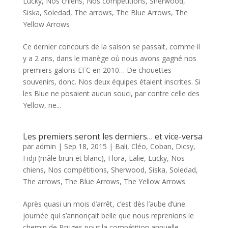
Lucky
,
Nos chiens
,
Nos compétitions
,
Sherwood
,
Siska
,
Soledad
,
The arrows
,
The Blue Arrows
,
The
Yellow Arrows
Ce dernier concours de la saison se passait, comme il
y a 2 ans, dans le manège où nous avons gagné nos
premiers galons EFC en 2010… De chouettes
souvenirs, donc. Nos deux équipes étaient inscrites. Si
les Blue ne posaient aucun souci, par contre celle des
Yellow, ne...
Les premiers seront les derniers… et vice-versa
par
admin
|
Sep 18, 2015
|
Bali
,
Cléo
,
Coban
,
Dicsy
,
Fidji (mâle brun et blanc)
,
Flora
,
Lalie
,
Lucky
,
Nos
chiens
,
Nos compétitions
,
Sherwood
,
Siska
,
Soledad
,
The arrows
,
The Blue Arrows
,
The Yellow Arrows
Après quasi un mois d’arrêt, c’est dès l’aube d’une
journée qui s’annonçait belle que nous reprenions le
chemin de Bruges pour la compétition annuelle