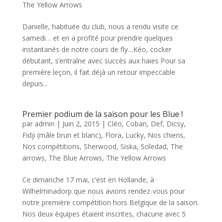
The Yellow Arrows
Danielle, habituée du club, nous a rendu visite ce
samedi… et en a profité pour prendre quelques
instantanés de notre cours de fly…Kéo, cocker
débutant, s’entraîne avec succès aux haies Pour sa
première leçon, il fait déjà un retour impeccable
depuis...
Premier podium de la saison pour les Blue !
par
admin
|
Juin 2, 2015
|
Cléo
,
Coban
,
Def
,
Dicsy
,
Fidji (mâle brun et blanc)
,
Flora
,
Lucky
,
Nos chiens
,
Nos compétitions
,
Sherwood
,
Siska
,
Soledad
,
The
arrows
,
The Blue Arrows
,
The Yellow Arrows
Ce dimanche 17 mai, c’est en Hollande, à
Wilhelminadorp que nous avions rendez-vous pour
notre première compétition hors Belgique de la saison.
Nos deux équipes étaient inscrites, chacune avec 5