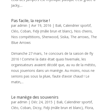
Jacky,...
Pas facile, la reprise !
par
admin
|
Avr 19, 2016
|
Bali
,
Calendrier sportif
,
Cléo
,
Coban
,
Fidji (mâle brun et blanc)
,
Nos chiens
,
Nos compétitions
,
Sherwood
,
Siska
,
The arrows
,
The
Blue Arrows
Dimanche 27 mars, 1e concours de la saison de fly
2016 ! Comme la date était quasi hivernale, les
organisateurs avaient décidé que, au vu de la météo,
nous jouerions dans un manège. Au moins, nous ne
serions pas sous la pluie, faute d’avoir chaud ! Le
matin,...
Le manège des souvenirs
par
admin
|
Déc 24, 2015
|
Bali
,
Calendrier sportif
,
Cléo
,
Coban
,
Dicsy
,
Fidji (mâle brun et blanc)
,
Flora
,