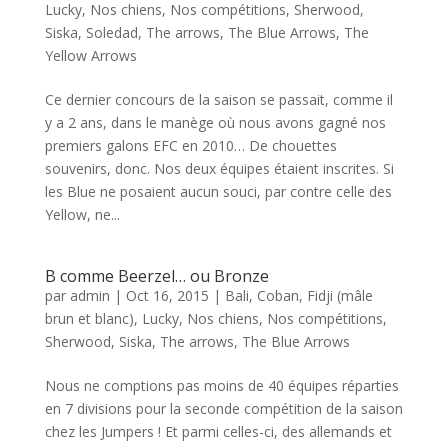
Lucky
,
Nos chiens
,
Nos compétitions
,
Sherwood
,
Siska
,
Soledad
,
The arrows
,
The Blue Arrows
,
The
Yellow Arrows
Ce dernier concours de la saison se passait, comme il
y a 2 ans, dans le manège où nous avons gagné nos
premiers galons EFC en 2010… De chouettes
souvenirs, donc. Nos deux équipes étaient inscrites. Si
les Blue ne posaient aucun souci, par contre celle des
Yellow, ne...
B comme Beerzel… ou Bronze
par
admin
|
Oct 16, 2015
|
Bali
,
Coban
,
Fidji (mâle
brun et blanc)
,
Lucky
,
Nos chiens
,
Nos compétitions
,
Sherwood
,
Siska
,
The arrows
,
The Blue Arrows
Nous ne comptions pas moins de 40 équipes réparties
en 7 divisions pour la seconde compétition de la saison
chez les Jumpers ! Et parmi celles-ci, des allemands et