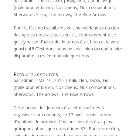
par
admin
|
Juil 11, 2016
|
Bali
,
Cléo
,
Coban
,
Fidji
(mâle brun et blanc)
,
Nos chiens
,
Nos compétitions
,
Sherwood
,
Siska
,
The arrows
,
The Blue Arrows
Pour la fête du travail, nos voisins néerlandais du club
des Xpress nous accueillaient et, contrairement à ce
qui s’y passe d’habitude, le temps était beau et le vent
quasi nul !! C’est donc sous un soleil bien occupé à faire
disparaître la rosée matinale que nous...
Retour aux sources
par
admin
|
Mai 16, 2016
|
Bali
,
Cléo
,
Dicsy
,
Fidji
(mâle brun et blanc)
,
Nos chiens
,
Nos compétitions
,
Sherwood
,
The arrows
,
The Blue Arrows
Cette année, les Jumpers étaient deuxièmes à
organiser leur concours, ce 17 avril… mais comme
d’habitude, le nombre d’équipes inscrites était plus
qu’important puisque nous étions 37 ! Pour notre club,
celui des Jumpers est mythique puisque c’est grâce à