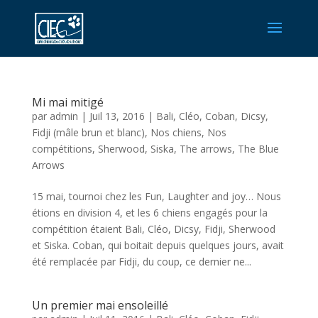
Mi mai mitigé
par
admin
|
Juil 13, 2016
|
Bali
,
Cléo
,
Coban
,
Dicsy
,
Fidji (mâle brun et blanc)
,
Nos chiens
,
Nos
compétitions
,
Sherwood
,
Siska
,
The arrows
,
The Blue
Arrows
15 mai, tournoi chez les Fun, Laughter and joy… Nous
étions en division 4, et les 6 chiens engagés pour la
compétition étaient Bali, Cléo, Dicsy, Fidji, Sherwood
et Siska. Coban, qui boitait depuis quelques jours, avait
été remplacée par Fidji, du coup, ce dernier ne...
Un premier mai ensoleillé