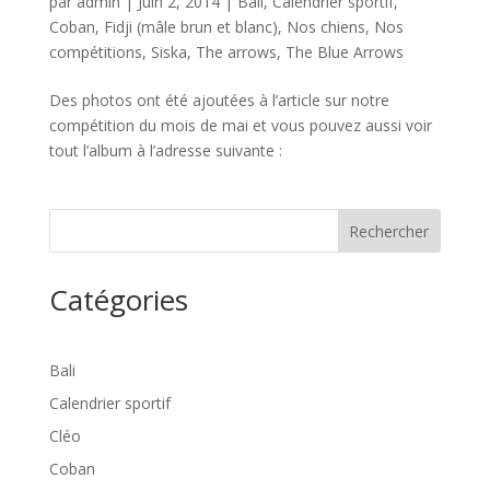
par
admin
|
Juin 2, 2014
|
Bali
,
Calendrier sportif
,
Coban
,
Fidji (mâle brun et blanc)
,
Nos chiens
,
Nos
compétitions
,
Siska
,
The arrows
,
The Blue Arrows
Des photos ont été ajoutées à l’article sur notre
compétition du mois de mai et vous pouvez aussi voir
tout l’album à l’adresse suivante :
Rechercher
Catégories
Bali
Calendrier sportif
Cléo
Coban