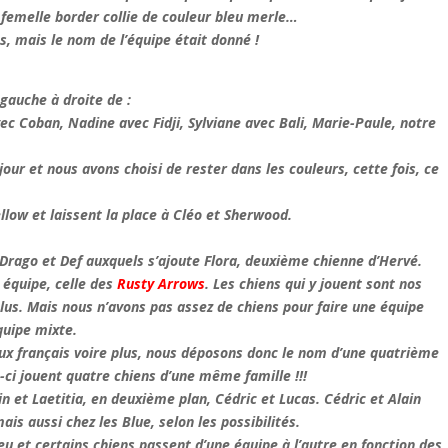
, femelle border collie de couleur bleu merle…
s, mais le nom de l’équipe était donné !
gauche à droite de :
ec Coban, Nadine avec Fidji, Sylviane avec Bali, Marie-Paule, notre
our et nous avons choisi de rester dans les couleurs, cette fois, ce
ellow et laissent la place à Cléo et Sherwood.
 Drago et Def
auxquels s’ajoute Flora, deuxième chienne d’Hervé.
 équipe, celle des
Rusty Arrows
. Les chiens qui y jouent sont nos
volus. Mais nous n’avons pas assez de chiens pour faire une équipe
quipe mixte.
ux français voire plus, nous déposons donc le nom d’une quatrième
e-ci jouent quatre chiens d’une même famille !!!
in et Laetitia, en deuxième plan, Cédric et Lucas.
Cédric et Alain
is aussi chez les Blue, selon les possibilités.
 et certains chiens passent d’une équipe à l’autre en fonction des