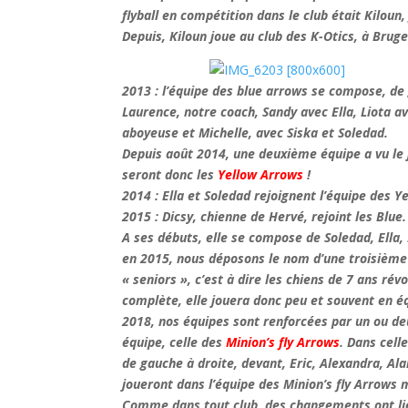
flyball en compétition dans le club était Kiloun
Depuis, Kiloun joue au club des K-Otics, à Bruge
2013 : l’équipe des blue arrows se compose, de 
Laurence, notre coach, Sandy avec Ella, Liota av
aboyeuse et Michelle, avec Siska et Soledad.
Depuis août 2014, une deuxième équipe a vu le j
seront donc les
Yellow Arrows
!
2014 : Ella et Soledad rejoignent l’équipe des Y
2015 : Dicsy, chienne de Hervé, rejoint les Blue.
A ses débuts, elle se compose de Soledad, Ella,
en 2015, nous déposons le nom d’une troisième
« seniors », c’est à dire les chiens de 7 ans ré
complète, elle jouera
donc
peu et souvent en é
2018, nos équipes sont renforcées par un ou de
équipe, celle des
Minion’s fly Arrows
. Dans cell
de gauche à droite, devant, Eric, Alexandra, Ala
joueront dans l’équipe des Minion’s fly Arrows ma
Comme dans tout club, des changements ont lieu