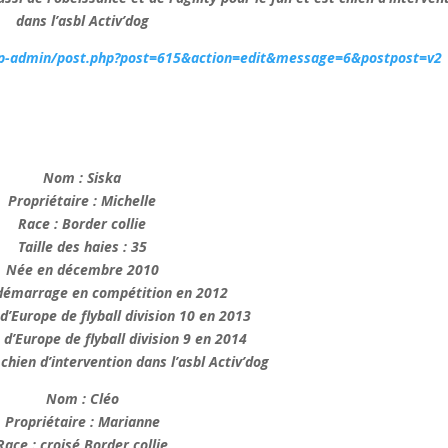
dans l’asbl Activ’dog
/wp-admin/post.php?post=615&action=edit&message=6&postpost=v2
Nom : Siska
Propriétaire : Michelle
Race : Border collie
Taille des haies : 35
Née en décembre 2010
 démarrage en compétition en 2012
’Europe de flyball division 10 en 2013
’Europe de flyball division 9 en 2014
chien d’intervention dans l’asbl Activ’dog
Nom : Cléo
Propriétaire : Marianne
Race : croisé Border collie